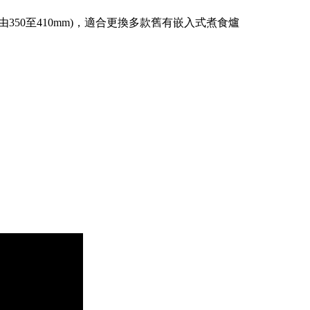
由350至410mm)，適合更換多款舊有嵌入式煮食爐