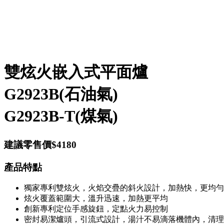
雙炫火嵌入式平面爐
G2923B(石油氣)
G2923B-T(煤氣)
建議零售價$4180
產品特點
獨家專利雙炫火，火焰交疊的斜火設計，加熱快，更均勻
炫火覆蓋範圍大，溫升迅速，加熱更平均
創新專利定位手感旋鈕，定點火力易控制
密封易潔爐頭，引流式設計，湯汁不易滴落機體內，清理