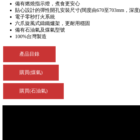
備有燃燒指示燈，煮食更安心
貼心設計的彈性開孔安裝尺寸(闊度由670至703mm，深度
電子零秒打火系統
六爪旋風式鑄鐵爐架，更耐用穩固
備有石油氣及煤氣型號
100%台灣製造
產品目錄
購買(煤氣)
購買(石油氣)