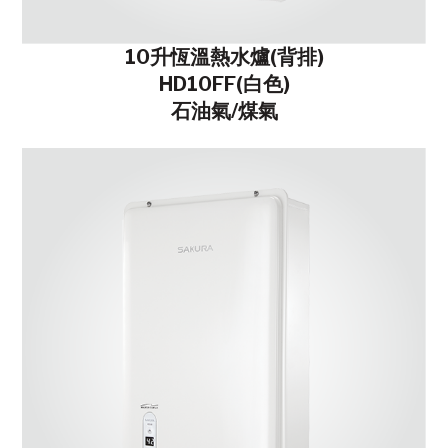
10升恆溫熱水爐(背排)
HD10FF(白色)
石油氣/煤氣