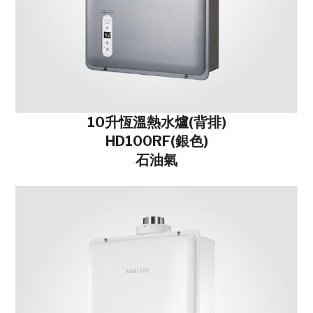
10升恆溫熱水爐(背排)
HD100RF(銀色)
石油氣