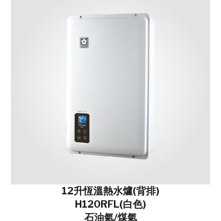
12升恆溫熱水爐(背排)
H120RFL(白色)
石油氣/煤氣