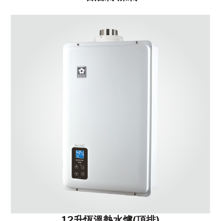
12升恆溫熱水爐(頂排)