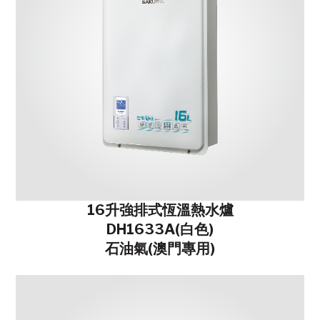
16升強排式恆溫熱水爐
DH1633A(白色)
石油氣(澳門專用)