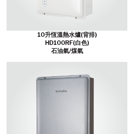
10升恆溫熱水爐(背排)
HD100RF(白色)
石油氣/煤氣