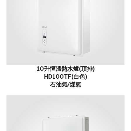
10升恆溫熱水爐(頂排)
HD100TF(白色)
石油氣/煤氣