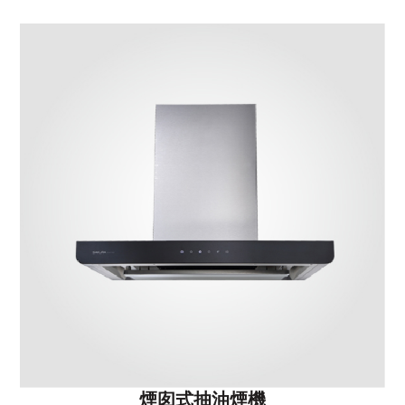
煙囱式抽油煙機