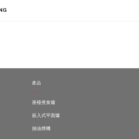
NG
產品
座檯煮食爐
嵌入式平面爐
抽油煙機